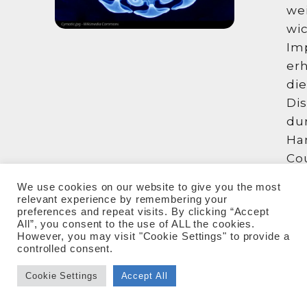
we
wi
Im
erh
die
Di
du
Ha
Co
un
We use cookies on our website to give you the most
se
relevant experience by remembering your
preferences and repeat visits. By clicking “Accept
Id
All”, you consent to the use of ALL the cookies.
de
However, you may visit "Cookie Settings" to provide a
controlled consent.
„k
Okt
Cookie Settings
Accept All
Co
üb