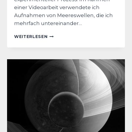
einer Videoarbeit verwendete ich
Aufnahmen von Meereswellen, die ich
mehrfach untereinander…
WIE
WEITERLESEN
ICH
DURCH
EIN
VIDEOPROJEKT
AUF
DAS
PHÄNOMEN
DER
432
HERTZ
STIMMUNG
GESTOSSEN B
IN U
ND W
AS D