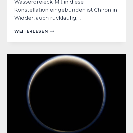
Wasserdreieck. Mit in diese
Konstellation eingebunden ist Chiron in
Widder, auch rückläufig,…
JUPITER-
WEITERLESEN
SATURN
ZYKLUS
28.11.2025